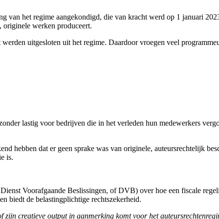
van het regime aangekondigd, die van kracht werd op 1 januari 2023. 
e, originele werken produceert.
t werden uitgesloten uit het regime. Daardoor vroegen veel programmeur
zonder lastig voor bedrijven die in het verleden hun medewerkers vergo
kend hebben dat er geen sprake was van originele, auteursrechtelijk bes
e is.
 Dienst Voorafgaande Beslissingen, of DVB) over hoe een fiscale regeli
 en biedt de belastingplichtige rechtszekerheid.
 zijn creatieve output in aanmerking komt voor het auteursrechtenregim