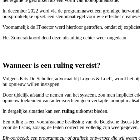
het regime te gebruiken als een vorm van loonoptimalisatie.
In december 2022 werd via de programmawet een grondige hervorming 
oorspronkelijke opzet: een steunmaatregel voor wie effectief creatiev
Voornamelijk de IT-sector werd hierdoor getroffen, omdat zij explicie
Het Zomerakkoord deed deze uitsluiting echter weer ongedaan.
Wanneer is een ruling vereist?
Volgens Kris De Schutter, advocaat bij Loyens & Loeff, wordt het bij
nu opnieuw willen instappen.
Door tijdelijk afstand te nemen van het systeem, zou men impliciet er
opnieuw toekennen van auteursrechten geen verkapte loonoptimalisati
In dergelijke situaties kan een
ruling
uitkomst bieden.
Een ruling is een voorafgaande beslissing van de Belgische fiscus (de
voor de fiscus, zolang de feiten correct en volledig zijn weergegeven,
Bijvoorbeeld: een programmeur of grafisch ontwerper die wil weten of