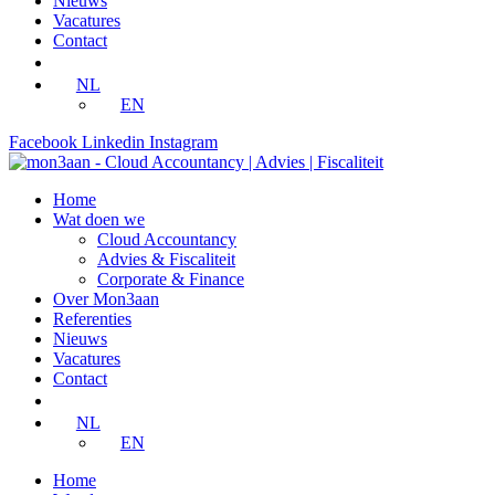
Nieuws
Vacatures
Contact
GRATIS waardering
NL
EN
Facebook
Linkedin
Instagram
Home
Wat doen we
Cloud Accountancy
Advies & Fiscaliteit
Corporate & Finance
Over Mon3aan
Referenties
Nieuws
Vacatures
Contact
GRATIS waardering
NL
EN
Home